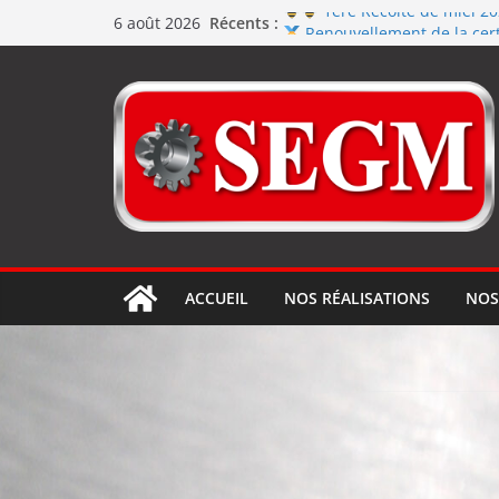
Récents :
1ère Récolte de miel 2
6 août 2026
Renouvellement de la cert
Le repas d’équipe de SEGM a
Jérôme en renfort sur la
Usinage série
et répara
ACCUEIL
NOS RÉALISATIONS
NOS