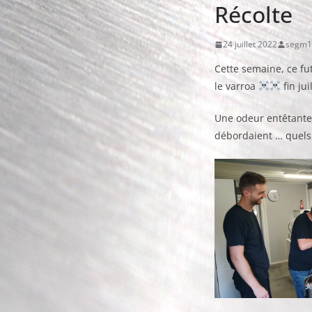
Récolte
24 juillet 2022
segm1
Cette semaine, ce fut
le varroa
fin juil
Une odeur entêtante d
débordaient … quel