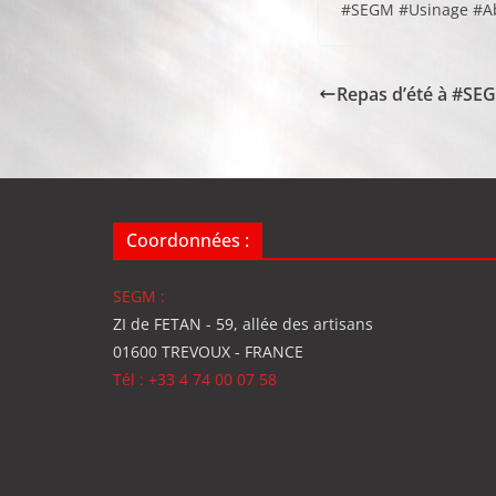
#SEGM #Usinage #Ab
Repas d’été à #SEG
Coordonnées :
SEGM :
ZI de FETAN - 59, allée des artisans
01600 TREVOUX - FRANCE
Tél : +33 4 74 00 07 58