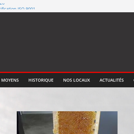
026
ification ISO 9001
llume le feu
 qualité de #SEGM
tion
 MOYENS
HISTORIQUE
NOS LOCAUX
ACTUALITÉS