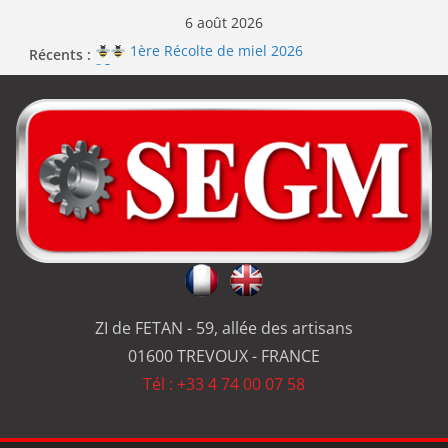
6 août 2026
Récents :
1ère Récolte de miel 2026
Renouvellement de la certification ISO 9001
Le repas d’équipe de SEGM allume le feu
Jérôme en renfort sur la qualité de #SEGM
Usinage série
et réparation
ZI de FETAN - 59, allée des artisans
01600 TREVOUX - FRANCE
Tél : +33 4 74 00 07 58