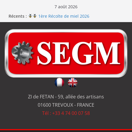
7 août 2026
Récents :
1ère Récolte de miel 2026
Renouvellement de la certification ISO 9001
Le repas d’équipe de SEGM allume le feu
Jérôme en renfort sur la qualité de #SEGM
Usinage série
et réparation
ZI de FETAN - 59, allée des artisans
01600 TREVOUX - FRANCE
Tél : +33 4 74 00 07 58