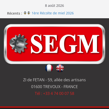
8 août 2026
Récents :
1ère Récolte de miel 2026
Renouvellement de la certification ISO 9001
Le repas d’équipe de SEGM allume le feu
Jérôme en renfort sur la qualité de #SEGM
Usinage série
et réparation
ZI de FETAN - 59, allée des artisans
01600 TREVOUX - FRANCE
Tél : +33 4 74 00 07 58