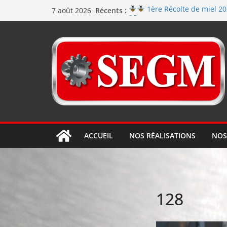
Récents :
1ère Récolte de miel 2
7 août 2026
Renouvellement de la cert
Le repas d’équipe de SEGM a
Jérôme en renfort sur la
Usinage série
et répara
ACCUEIL
NOS RÉALISATIONS
NOS
128