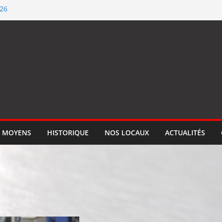
026
ification ISO 9001
llume le feu
 qualité de #SEGM
tion
 MOYENS
HISTORIQUE
NOS LOCAUX
ACTUALITÉS