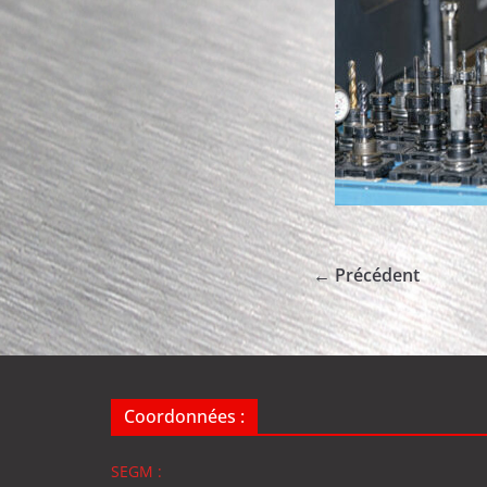
← Précédent
Coordonnées :
SEGM :