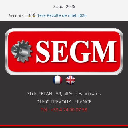
7 août 2026
Récents :
1ère Récolte de miel 2026
Renouvellement de la certification ISO 9001
Le repas d’équipe de SEGM allume le feu
Jérôme en renfort sur la qualité de #SEGM
Usinage série
et réparation
ZI de FETAN - 59, allée des artisans
01600 TREVOUX - FRANCE
Tél : +33 4 74 00 07 58