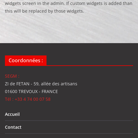
widgets screen in the admin. If custom widgets is added than
this will be replaced by those widgets.
Coordonnées :
SEGM :
ZI de FETAN - 59, allée des artisans
01600 TREVOUX - FRANCE
Tél : +33 4 74 00 07 58
Accueil
Contact