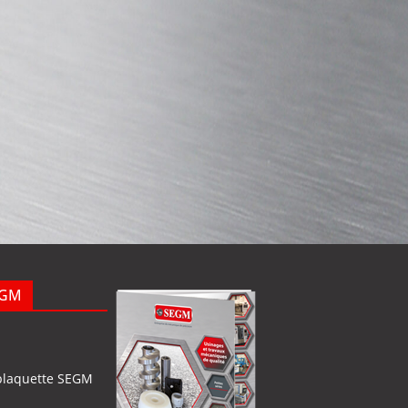
EGM
plaquette SEGM