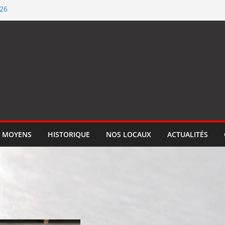
026
ification ISO 9001
llume le feu
 qualité de #SEGM
tion
 MOYENS
HISTORIQUE
NOS LOCAUX
ACTUALITÉS