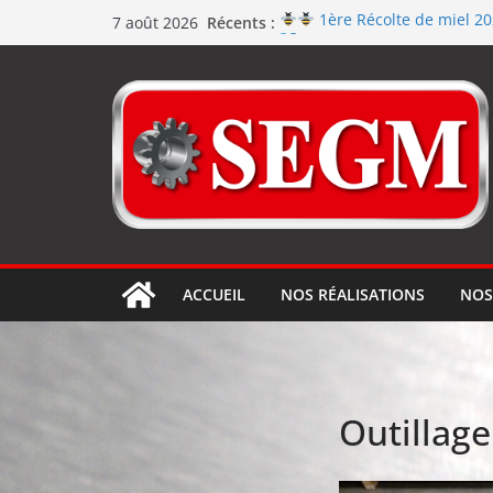
Récents :
1ère Récolte de miel 2
7 août 2026
Renouvellement de la cert
Le repas d’équipe de SEGM a
Jérôme en renfort sur la
Usinage série
et répara
ACCUEIL
NOS RÉALISATIONS
NOS
Outillage