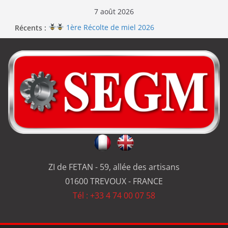
7 août 2026
Récents :
1ère Récolte de miel 2026
Renouvellement de la certification ISO 9001
Le repas d’équipe de SEGM allume le feu
Jérôme en renfort sur la qualité de #SEGM
Usinage série
et réparation
ZI de FETAN - 59, allée des artisans
01600 TREVOUX - FRANCE
Tél : +33 4 74 00 07 58