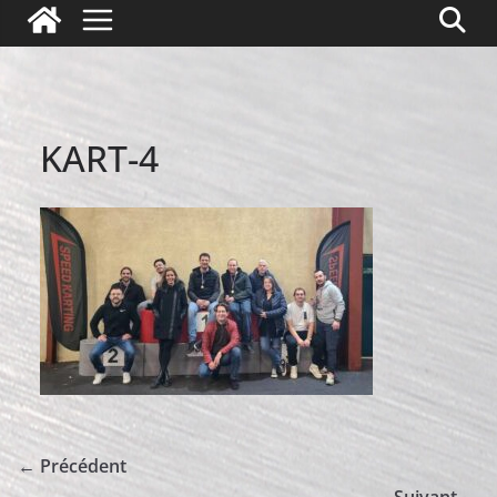
KART-4
← Précédent
Suivant →