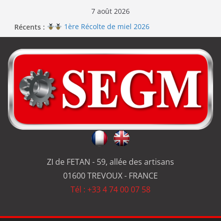
7 août 2026
Récents :
1ère Récolte de miel 2026
Renouvellement de la certification ISO 9001
Le repas d’équipe de SEGM allume le feu
Jérôme en renfort sur la qualité de #SEGM
Usinage série
et réparation
ZI de FETAN - 59, allée des artisans
01600 TREVOUX - FRANCE
Tél : +33 4 74 00 07 58