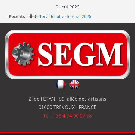
9 août 2026
Récents :
1ère Récolte de miel 2026
Renouvellement de la certification ISO 9001
Le repas d’équipe de SEGM allume le feu
Jérôme en renfort sur la qualité de #SEGM
Usinage série
et réparation
ZI de FETAN - 59, allée des artisans
01600 TREVOUX - FRANCE
Tél : +33 4 74 00 07 58