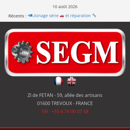
10 août 2026
Récents :
Usinage série
et réparation
Bel été à tous : le barbecue d’été de SEGM
Renouvellement de la certification ISO 9001
Le repas d’équipe de SEGM allume le feu
Jérôme en renfort sur la qualité de #SEGM
ZI de FETAN - 59, allée des artisans
01600 TREVOUX - FRANCE
Tél : +33 4 74 00 07 58