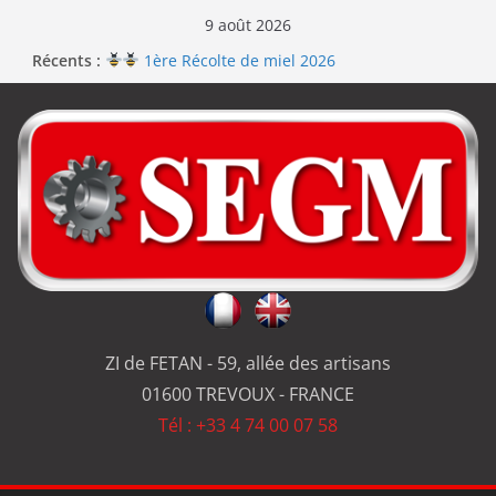
9 août 2026
Récents :
1ère Récolte de miel 2026
Renouvellement de la certification ISO 9001
Le repas d’équipe de SEGM allume le feu
Jérôme en renfort sur la qualité de #SEGM
Usinage série
et réparation
ZI de FETAN - 59, allée des artisans
01600 TREVOUX - FRANCE
Tél : +33 4 74 00 07 58