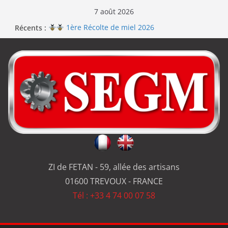
7 août 2026
Récents :
1ère Récolte de miel 2026
Renouvellement de la certification ISO 9001
Le repas d’équipe de SEGM allume le feu
Jérôme en renfort sur la qualité de #SEGM
Usinage série
et réparation
ZI de FETAN - 59, allée des artisans
01600 TREVOUX - FRANCE
Tél : +33 4 74 00 07 58