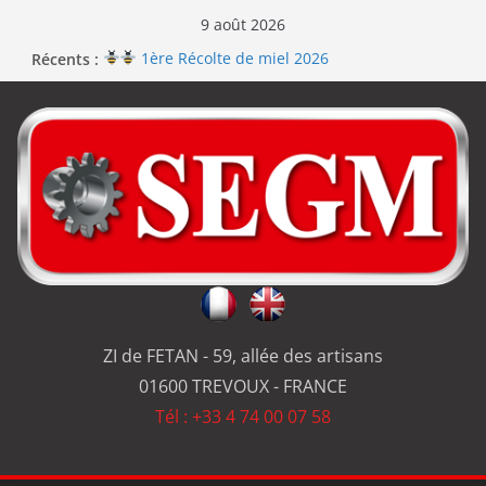
9 août 2026
Récents :
1ère Récolte de miel 2026
Renouvellement de la certification ISO 9001
Le repas d’équipe de SEGM allume le feu
Jérôme en renfort sur la qualité de #SEGM
Usinage série
et réparation
ZI de FETAN - 59, allée des artisans
01600 TREVOUX - FRANCE
Tél : +33 4 74 00 07 58