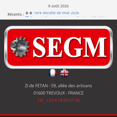
8 août 2026
1ère Récolte de miel 2026
Récents :
Renouvellement de la certification ISO 9001
Le repas d’équipe de SEGM allume le feu
Jérôme en renfort sur la qualité de #SEGM
Usinage série
et réparation
ZI de FETAN - 59, allée des artisans
01600 TREVOUX - FRANCE
Tél : +33 4 74 00 07 58