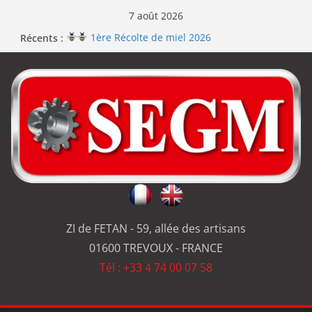
7 août 2026
Récents :
1ère Récolte de miel 2026
Renouvellement de la certification ISO 9001
Le repas d’équipe de SEGM allume le feu
Jérôme en renfort sur la qualité de #SEGM
Usinage série
et réparation
ZI de FETAN - 59, allée des artisans
01600 TREVOUX - FRANCE
Tél : +33 4 74 00 07 58