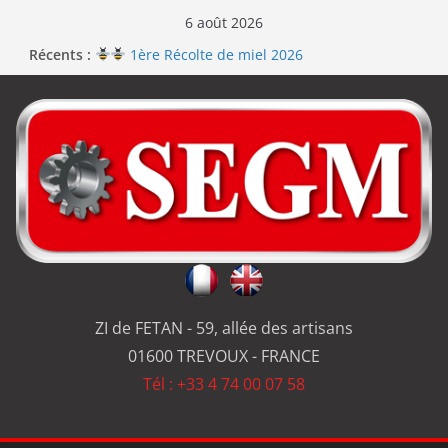
6 août 2026
Récents :
1ère Récolte de miel 2026
Renouvellement de la certification ISO 9001
Le repas d’équipe de SEGM allume le feu
Jérôme en renfort sur la qualité de #SEGM
Usinage série
et réparation
ZI de FETAN - 59, allée des artisans
01600 TREVOUX - FRANCE
Tél : +33 4 74 00 07 58