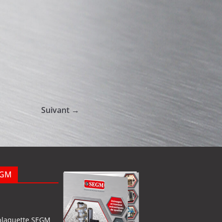
Suivant →
EGM
plaquette SEGM