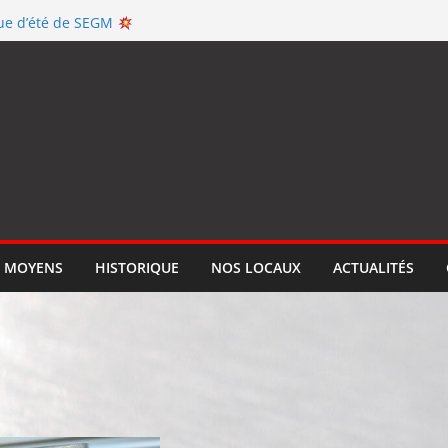
ation
ecue d’été de SEGM
tification ISO 9001
allume le feu
a qualité de #SEGM
 MOYENS
HISTORIQUE
NOS LOCAUX
ACTUALITÉS