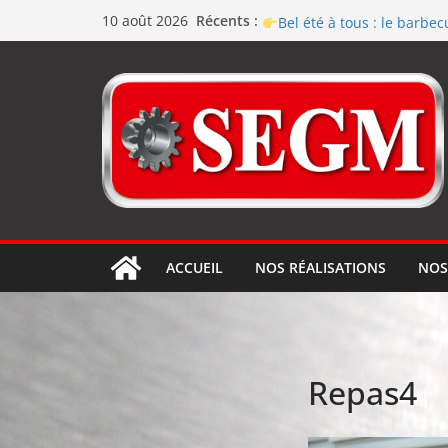
Usinage série
et répar
Récents :
10 août 2026
Bel été à tous : le barb
Renouvellement de la cer
Le repas d’équipe de SEGM 
Jérôme en renfort sur l
ACCUEIL
NOS RÉALISATIONS
NOS
Repas4