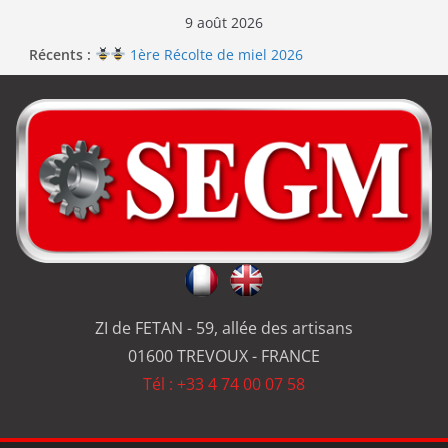
9 août 2026
Récents :
1ère Récolte de miel 2026
Renouvellement de la certification ISO 9001
Le repas d’équipe de SEGM allume le feu
Jérôme en renfort sur la qualité de #SEGM
Usinage série
et réparation
ZI de FETAN - 59, allée des artisans
01600 TREVOUX - FRANCE
Tél : +33 4 74 00 07 58