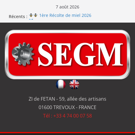
7 août 2026
Récents :
1ère Récolte de miel 2026
Renouvellement de la certification ISO 9001
Le repas d’équipe de SEGM allume le feu
Jérôme en renfort sur la qualité de #SEGM
Usinage série
et réparation
ZI de FETAN - 59, allée des artisans
01600 TREVOUX - FRANCE
Tél : +33 4 74 00 07 58