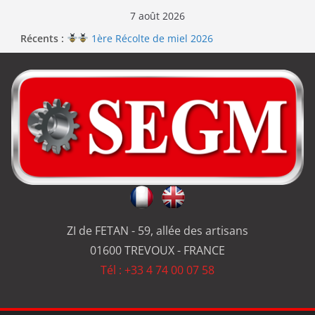
7 août 2026
Récents :
1ère Récolte de miel 2026
Renouvellement de la certification ISO 9001
Le repas d’équipe de SEGM allume le feu
Jérôme en renfort sur la qualité de #SEGM
Usinage série
et réparation
ZI de FETAN - 59, allée des artisans
01600 TREVOUX - FRANCE
Tél : +33 4 74 00 07 58