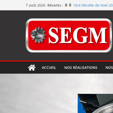
Récents :
1ère Récolte de miel 2
7 août 2026
Renouvellement de la cert
Le repas d’équipe de SEGM a
Jérôme en renfort sur la
Usinage série
et répara
ACCUEIL
NOS RÉALISATIONS
NOS