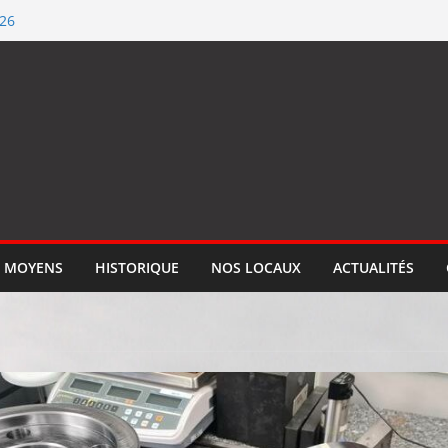
026
ification ISO 9001
llume le feu
 qualité de #SEGM
tion
 MOYENS
HISTORIQUE
NOS LOCAUX
ACTUALITÉS