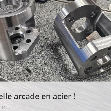
lle arcade en acier !
1gd