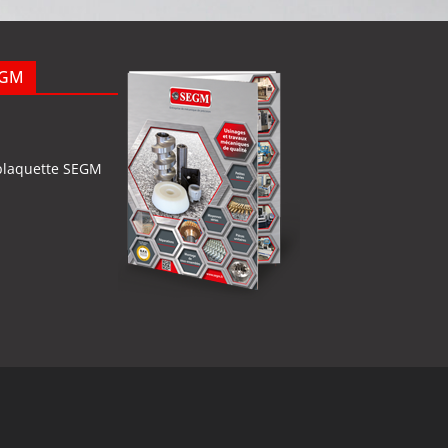
EGM
plaquette SEGM