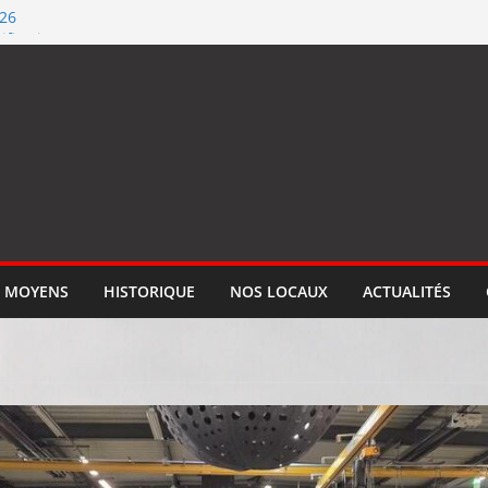
026
ification ISO 9001
llume le feu
 qualité de #SEGM
tion
 MOYENS
HISTORIQUE
NOS LOCAUX
ACTUALITÉS