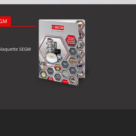
EGM
plaquette SEGM