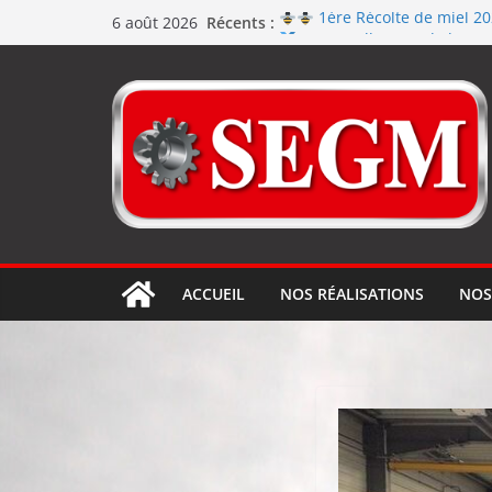
Récents :
1ère Récolte de miel 2
6 août 2026
Renouvellement de la cert
Le repas d’équipe de SEGM a
Jérôme en renfort sur la
Usinage série
et répara
ACCUEIL
NOS RÉALISATIONS
NOS