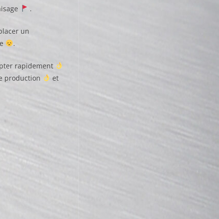
raisage
.
lacer un
ge
.
dapter rapidement
 de production
et