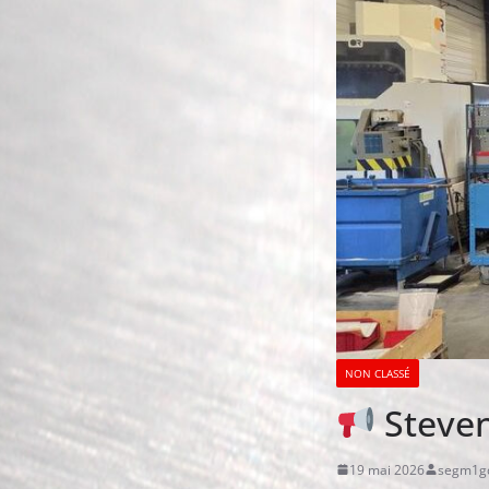
NON CLASSÉ
Steven
19 mai 2026
segm1g