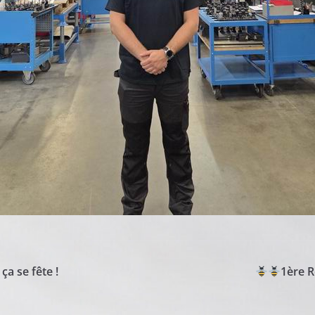
ça se fête !
1ère R